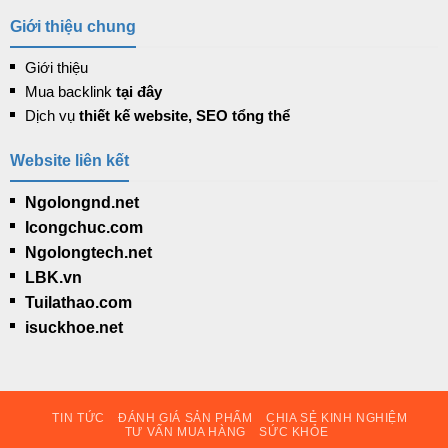
Giới thiệu chung
Giới thiệu
Mua backlink
tại đây
Dịch vụ
thiết kế website, SEO tổng thể
Website liên kết
Ngolongnd.net
Icongchuc.com
Ngolongtech.net
LBK.vn
Tuilathao.com
isuckhoe.net
TIN TỨC
ĐÁNH GIÁ SẢN PHẨM
CHIA SẺ KINH NGHIỆM
TƯ VẤN MUA HÀNG
SỨC KHỎE