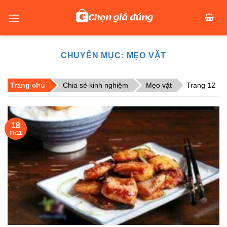
Skip
to
content
CHUYÊN MỤC:
MẸO VẶT
Trang chủ
Chia sẻ kinh nghiệm
Mẹo vặt
Trang 12
18
Th11