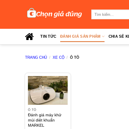
Skip
to
Tìm
content
kiếm:
TIN TỨC
ĐÁNH GIÁ SẢN PHẨM
CHIA SẺ K
TRANG CHỦ
/
XE CỘ
/
Ô TÔ
Ô TÔ
Đánh giá máy khử
mùi diệt khuẩn
MARKEL