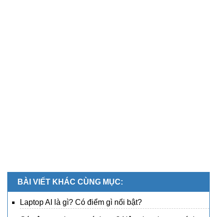
BÀI VIẾT KHÁC CÙNG MỤC:
Laptop AI là gì? Có điểm gì nổi bật?