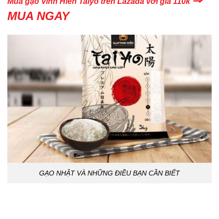
Mua gạo Vinh Hiển Taiyo trên Lazada với giá 110k
MUA NGAY
GẠO NHẬT VÀ NHỮNG ĐIỀU BẠN CẦN BIẾT