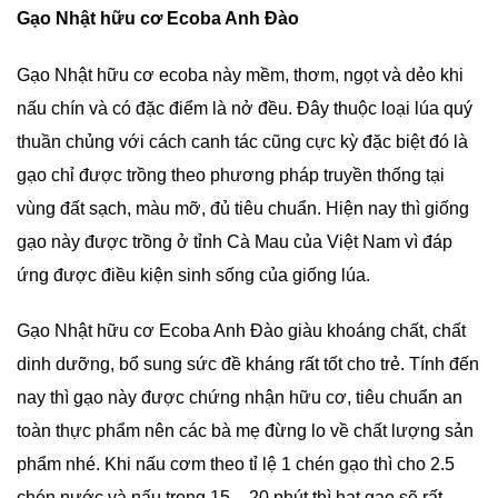
Gạo Nhật hữu cơ Ecoba Anh Đào
Gạo Nhật hữu cơ ecoba này mềm, thơm, ngọt và dẻo khi
nấu chín và có đặc điểm là nở đều. Đây thuộc loại lúa quý
thuần chủng với cách canh tác cũng cực kỳ đặc biệt đó là
gạo chỉ được trồng theo phương pháp truyền thống tại
vùng đất sạch, màu mỡ, đủ tiêu chuẩn. Hiện nay thì giống
gạo này được trồng ở tỉnh Cà Mau của Việt Nam vì đáp
ứng được điều kiện sinh sống của giống lúa.
Gạo Nhật hữu cơ Ecoba Anh Đào giàu khoáng chất, chất
dinh dưỡng, bổ sung sức đề kháng rất tốt cho trẻ. Tính đến
nay thì gạo này được chứng nhận hữu cơ, tiêu chuẩn an
toàn thực phẩm nên các bà mẹ đừng lo về chất lượng sản
phẩm nhé. Khi nấu cơm theo tỉ lệ 1 chén gạo thì cho 2.5
chén nước và nấu trong 15 – 20 phút thì hạt gạo sẽ rất