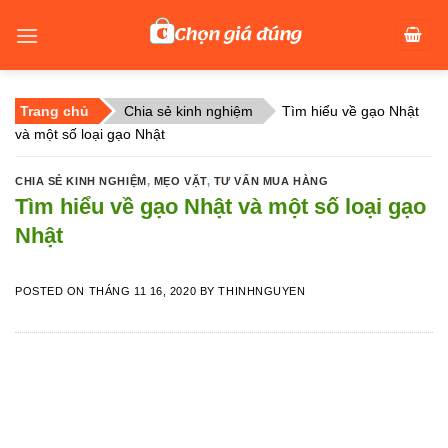
Skip
to
content
Trang chủ
Chia sẻ kinh nghiệm
Tìm hiểu về gạo Nhật
và một số loại gạo Nhật
CHIA SẺ KINH NGHIỆM
,
MẸO VẶT
,
TƯ VẤN MUA HÀNG
Tìm hiểu về gạo Nhật và một số loại gạo
Nhật
POSTED ON
THÁNG 11 16, 2020
BY
THINHNGUYEN