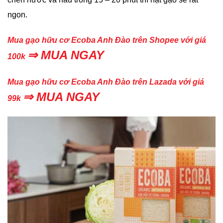
ngon.
Mua gạo hữu cơ Ecoba Anh Đào trên Shopee với giá
⇒
MUA NGAY
100k
Mua gạo hữu cơ Ecoba Anh Đào trên Lazada với giá
⇒
MUA NGAY
99k