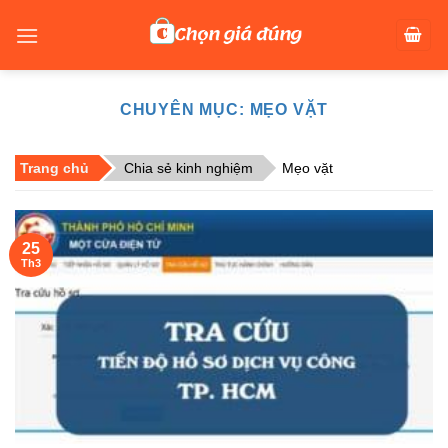
Skip
to
content
CHUYÊN MỤC:
MẸO VẶT
Trang chủ
Chia sẻ kinh nghiệm
Mẹo vặt
25
Th3