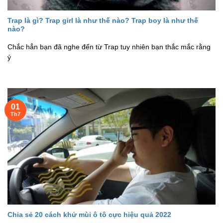
Trap là gì? Trap girl là như thế nào? Trap boy là như thế
nào?
Chắc hẳn bạn đã nghe đến từ Trap tuy nhiên bạn thắc mắc rằng
ý
01
Th7
Chia sẻ 20 cách khử mùi ô tô cực hiệu quả 2022