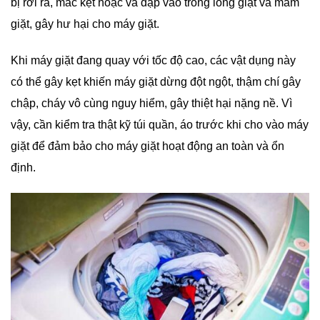
bị rơi ra, mắc kẹt hoặc va đập vào trong lồng giặt và mâm
giặt, gây hư hại cho máy giặt.
Khi máy giặt đang quay với tốc độ cao, các vật dụng này
có thể gây kẹt khiến máy giặt dừng đột ngột, thậm chí gây
chập, cháy vô cùng nguy hiểm, gây thiệt hại nặng nề. Vì
vậy, cần kiểm tra thật kỹ túi quần, áo trước khi cho vào máy
giặt để đảm bảo cho máy giặt hoạt động an toàn và ổn
định.