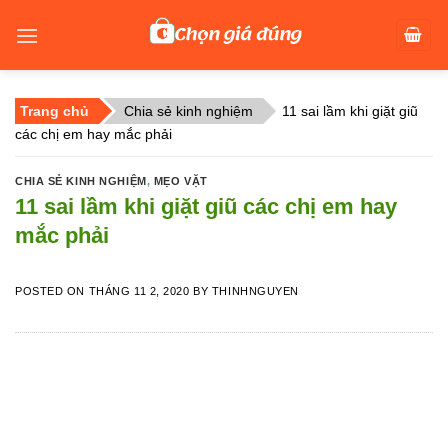
Skip
to
content
Trang chủ
Chia sẻ kinh nghiệm
11 sai lầm khi giặt giũ
các chị em hay mắc phải
CHIA SẺ KINH NGHIỆM
,
MẸO VẶT
11 sai lầm khi giặt giũ các chị em hay
mắc phải
POSTED ON
THÁNG 11 2, 2020
BY
THINHNGUYEN