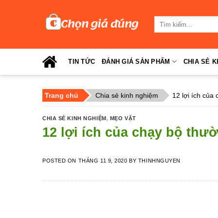
Skip
to
Tìm
content
kiếm:
TIN TỨC
ĐÁNH GIÁ SẢN PHẨM
CHIA SẺ K
Trang chủ
Chia sẻ kinh nghiệm
12 lợi ích của
CHIA SẺ KINH NGHIỆM
,
MẸO VẶT
12 lợi ích của chạy bộ thư
POSTED ON
THÁNG 11 9, 2020
BY
THINHNGUYEN