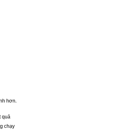
ạnh hơn.
t quả
ng chạy