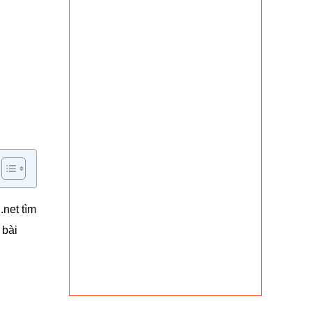
.net tìm
 bài