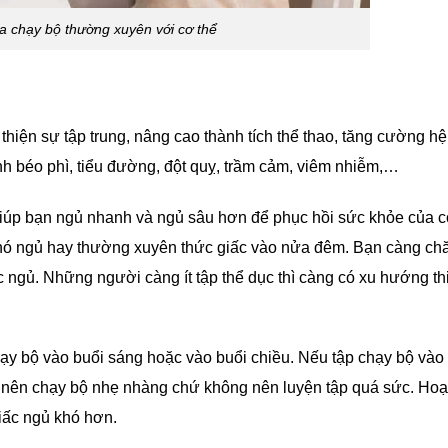
ủa chạy bộ thường xuyên với cơ thể
thiện sự tập trung, nâng cao thành tích thể thao, tăng cường h
h béo phì, tiểu đường, đột quỵ, trầm cảm, viêm nhiễm,…
giúp bạn ngủ nhanh và ngủ sâu hơn để phục hồi sức khỏe của c
khó ngủ hay thường xuyên thức giấc vào nửa đêm. Bạn càng ch
ấc ngủ. Những người càng ít tập thể dục thì càng có xu hướng th
chạy bộ vào buổi sáng hoặc vào buổi chiều. Nếu tập chạy bộ vào
 bạn nên chạy bộ nhẹ nhàng chứ không nên luyện tập quá sức. Ho
giấc ngủ khó hơn.