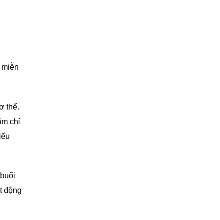
ệ miễn
ơ thể.
ăm chỉ
iếu
 buổi
ạt động