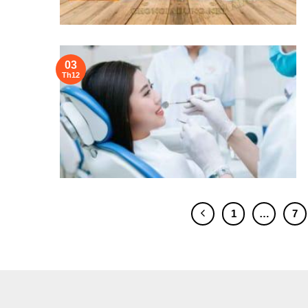
03
Th12
1
…
7