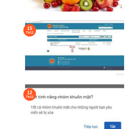
15
Th12
12
Th12