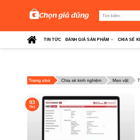
Skip
to
Tìm
content
kiếm:
TIN TỨC
ĐÁNH GIÁ SẢN PHẨM
CHIA SẺ K
Trang chủ
Chia sẻ kinh nghiệm
Mẹo vặt
T
03
Th1