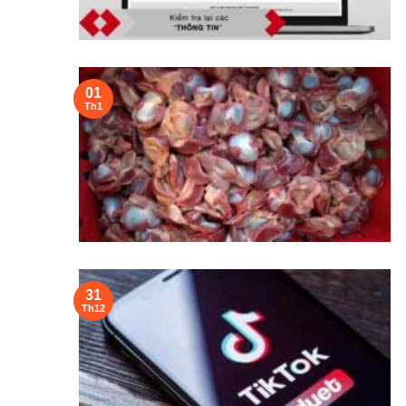
01
Th1
31
Th12