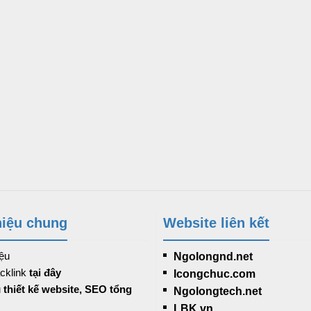
hiệu chung
Website liên kết
iệu
Ngolongnd.net
cklink
tại đây
Icongchuc.com
ụ
thiết kế website, SEO tổng
Ngolongtech.net
LBK.vn