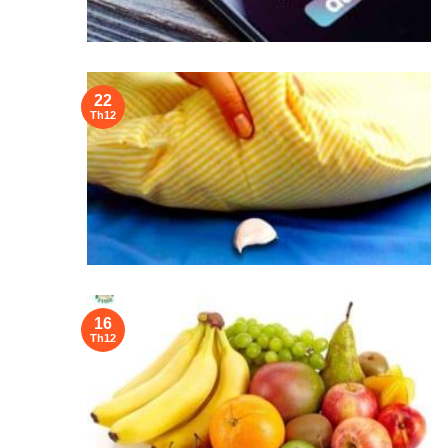
22
Th12
16
Th12