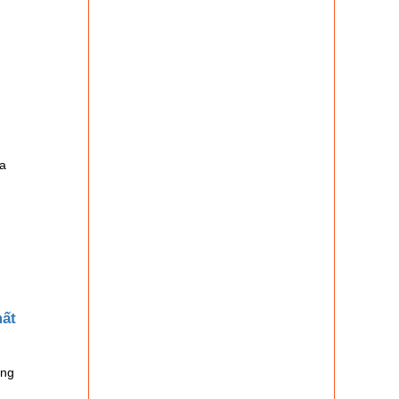
a
mất
ang