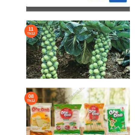
11
Th12
08
Th12