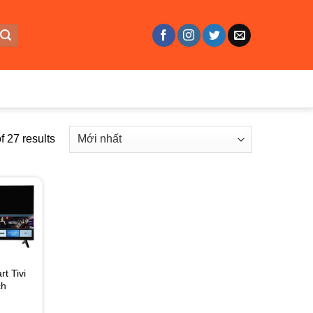
 27 results
t Tivi
ch