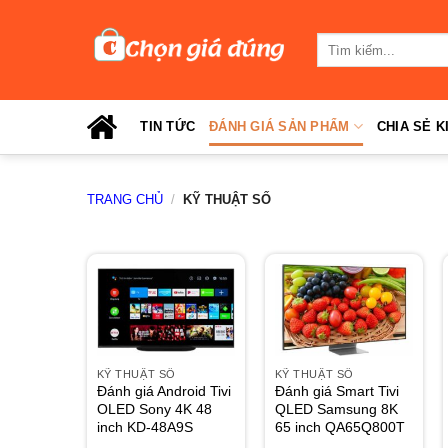
Skip
to
Tìm
content
kiếm:
TIN TỨC
ĐÁNH GIÁ SẢN PHẨM
CHIA SẺ K
TRANG CHỦ
/
KỸ THUẬT SỐ
KỸ THUẬT SỐ
KỸ THUẬT SỐ
Đánh giá Android Tivi
Đánh giá Smart Tivi
OLED Sony 4K 48
QLED Samsung 8K
inch KD-48A9S
65 inch QA65Q800T