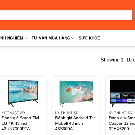
INH NGHIỆM
TƯ VẤN MUA HÀNG
SỨC KHỎE
Showing 1–10 of
KỸ THUẬT SỐ
KỸ THUẬT SỐ
KỸ THUẬT SỐ
Đánh giá Smart Tivi
Đánh giá Android Tivi
Đánh giá Smar
LG 4K 43 inch
Mobell 43 inch
Casper 32 in
43UN7000PTA
43S600A
32HX6200