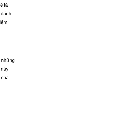
ẽ là
, đánh
niệm
h những
 này
m cha