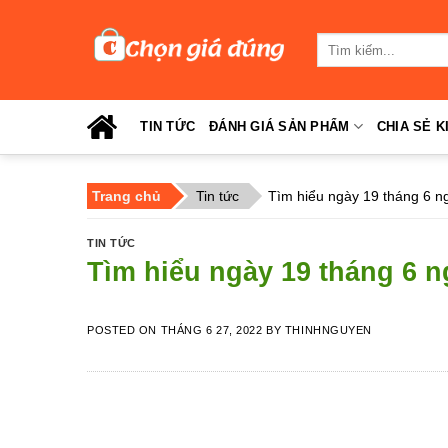
Skip
to
Tìm
content
kiếm:
TIN TỨC
ĐÁNH GIÁ SẢN PHẨM
CHIA SẺ K
Trang chủ
Tin tức
Tìm hiểu ngày 19 tháng 6 n
TIN TỨC
Tìm hiểu ngày 19 tháng 6 
POSTED ON
THÁNG 6 27, 2022
BY
THINHNGUYEN