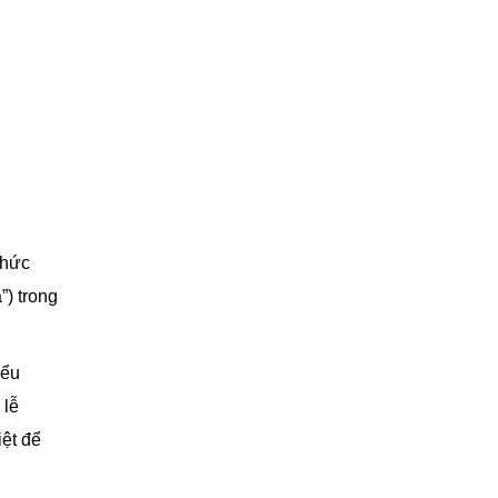
chức
”) trong
iểu
 lễ
ệt để