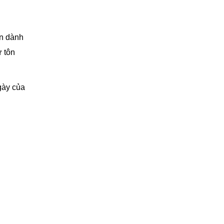
on dành
ư tôn
gày của