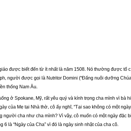
giáo
được biết đến từ ít nhất là năm 1508. Nó thường được tổ 
ph, người được gọi là Nutritor Domini (“Đấng nuôi dưỡng Chúa
yền thống Nam Âu.
ng ở Spokane, Mỹ, rất yêu quý và kính trọng cha mình vì bà h
y của Mẹ tại Nhà thờ, cô ấy nghĩ, “Tại sao không có một ngày
người cha như cha mình? Vì vậy, cô muốn có một ngày đặc bi
 6 là “Ngày của Cha” vì đó là ngày sinh nhật của cha cô.