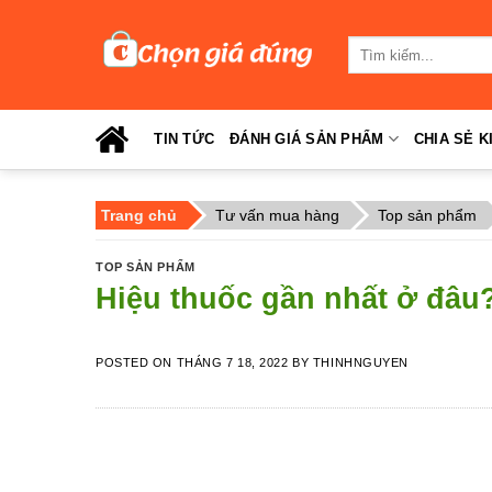
Skip
to
Tìm
content
kiếm:
TIN TỨC
ĐÁNH GIÁ SẢN PHẨM
CHIA SẺ K
Trang chủ
Tư vấn mua hàng
Top sản phẩm
TOP SẢN PHẨM
Hiệu thuốc gần nhất ở đâu
POSTED ON
THÁNG 7 18, 2022
BY
THINHNGUYEN