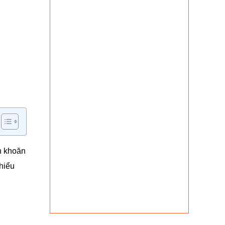
n khoăn
hiểu