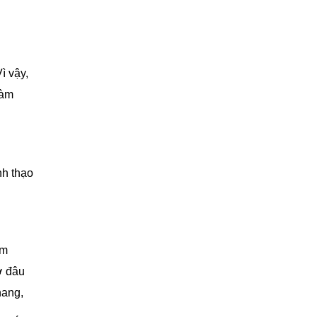
ì vậy,
làm
nh thạo
ệm
ở đâu
hang,