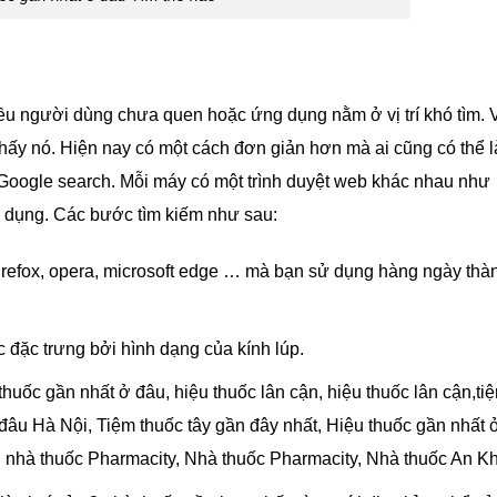
ều người dùng chưa quen hoặc ứng dụng nằm ở vị trí khó tìm. V
thấy nó. Hiện nay có một cách đơn giản hơn mà ai cũng có thể 
 Google search. Mỗi máy có một trình duyệt web khác nhau như
ử dụng. Các bước tìm kiếm như sau:
firefox, opera, microsoft edge … mà bạn sử dụng hàng ngày thà
đặc trưng bởi hình dạng của kính lúp.
huốc gần nhất ở đâu, hiệu thuốc lân cận, hiệu thuốc lân cận,ti
 đâu Hà Nội, Tiệm thuốc tây gần đây nhất, Hiệu thuốc gần nhất 
 nhà thuốc Pharmacity, Nhà thuốc Pharmacity, Nhà thuốc An K