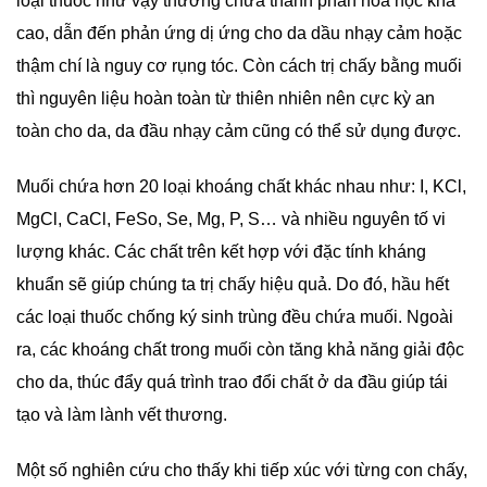
loại thuốc như vậy thường chứa thành phần hóa học khá
cao, dẫn đến phản ứng dị ứng cho da dầu nhạy cảm hoặc
thậm chí là nguy cơ rụng tóc. Còn cách trị chấy bằng muối
thì nguyên liệu hoàn toàn từ thiên nhiên nên cực kỳ an
toàn cho da, da đầu nhạy cảm cũng có thể sử dụng được.
Muối chứa hơn 20 loại khoáng chất khác nhau như: I,
KCl
,
MgCl, CaCl, FeSo, Se, Mg, P, S… và nhiều nguyên tố vi
lượng khác. Các chất trên kết hợp với đặc tính kháng
khuẩn sẽ giúp chúng ta trị chấy hiệu quả. Do đó, hầu hết
các loại thuốc chống ký sinh trùng đều chứa muối. Ngoài
ra, các khoáng chất trong muối còn tăng khả năng giải độc
cho da, thúc đẩy quá trình trao đổi chất ở da đầu giúp tái
tạo và làm lành vết thương.
Một số nghiên cứu cho thấy khi tiếp xúc với từng con chấy,