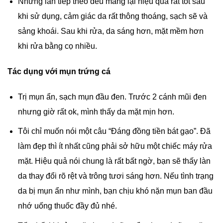
Những lần tiếp theo đều mang lại hiệu quả rất tốt sau
khi sử dụng, cảm giác da rất thông thoáng, sạch sẽ và
sảng khoái. Sau khi rửa, da sáng hơn, mặt mềm hơn
khi rửa bằng cọ nhiều.
Tác dụng với mụn trứng cá
Trị mụn ẩn, sạch mụn đầu đen. Trước 2 cánh mũi đen
nhưng giờ rất ok, mình thấy da mặt mịn hơn.
Tôi chỉ muốn nói một câu “Đáng đồng tiền bát gạo”. Đã
làm đẹp thì ít nhất cũng phải sở hữu một chiếc máy rửa
mặt. Hiệu quả nói chung là rất bất ngờ, bạn sẽ thấy làn
da thay đổi rõ rệt và trông tươi sáng hơn. Nếu tình trạng
da bị mụn ẩn như mình, bạn chịu khó nặn mụn ban đầu
nhớ uống thuốc đầy đủ nhé.