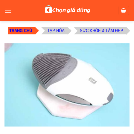
Skip
to
content
TRANG CHỦ
/
TẠP HÓA
/
SỨC KHỎE & LÀM ĐẸP