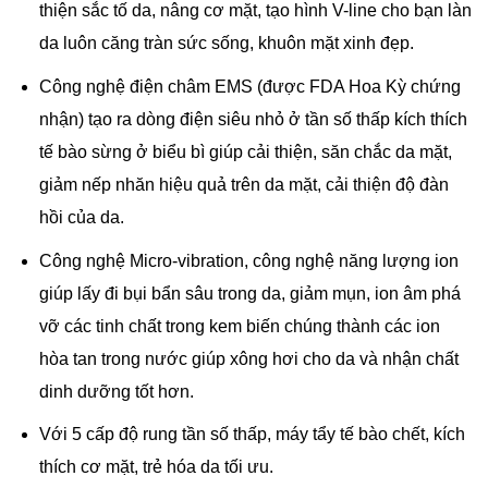
thiện sắc tố da, nâng cơ mặt, tạo hình V-line cho bạn làn
da luôn căng tràn sức sống, khuôn mặt xinh đẹp.
Công nghệ điện châm EMS (được FDA Hoa Kỳ chứng
nhận) tạo ra dòng điện siêu nhỏ ở tần số thấp kích thích
tế bào sừng ở biểu bì giúp cải thiện, săn chắc da mặt,
giảm nếp nhăn hiệu quả trên da mặt, cải thiện độ đàn
hồi của da.
Công nghệ Micro-vibration, công nghệ năng lượng ion
giúp lấy đi bụi bẩn sâu trong da, giảm mụn, ion âm phá
vỡ các tinh chất trong kem biến chúng thành các ion
hòa tan trong nước giúp xông hơi cho da và nhận chất
dinh dưỡng tốt hơn.
Với 5 cấp độ rung tần số thấp, máy tẩy tế bào chết, kích
thích cơ mặt, trẻ hóa da tối ưu.