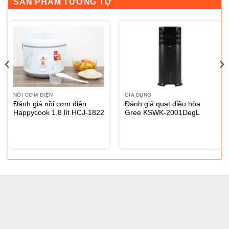
SẢN PHẨM TƯƠNG TỰ
NỒI CƠM ĐIỆN
GIA DỤNG
Đánh giá nồi cơm điện
Đánh giá quạt điều hòa
Happycook 1.8 lít HCJ-1822
Gree KSWK-2001DegL