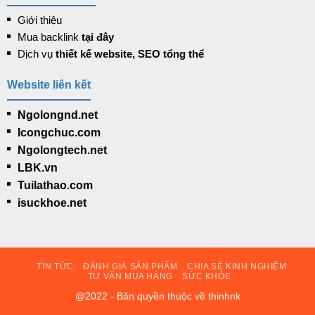
Giới thiệu
Mua backlink
tại đây
Dịch vụ
thiết kế website, SEO tổng thể
Website liên kết
Ngolongnd.net
Icongchuc.com
Ngolongtech.net
LBK.vn
Tuilathao.com
isuckhoe.net
TIN TỨC
ĐÁNH GIÁ SẢN PHẨM
CHIA SẺ KINH NGHIỆM
TƯ VẤN MUA HÀNG
SỨC KHỎE
@2022 - Bản quyền thuộc về thinhnk