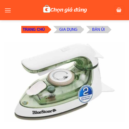
Skip
to
content
TRANG CHỦ
/
GIA DỤNG
/
BÀN ỦI