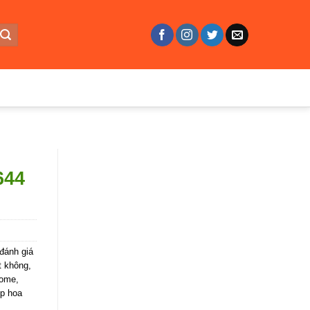
644
đánh giá
t không
,
home
,
p hoa