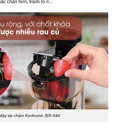
ắc chắn hơn, tránh rò rỉ…
 Máy ép chậm Korihome JEK-644