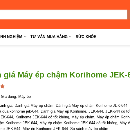
INH NGHIỆM
TƯ VẤN MUA HÀNG
SỨC KHỎE
 giá Máy ép chậm Korihome JEK-
 5
:
Gia dụng
,
Máy ép
ánh giá
,
Đánh giá Máy ép chậm
,
Đánh giá Máy ép chậm Korihome JEK-644
,
 quả korihome jek-644
,
Đánh giá Máy ép Korihome
,
JEK-644
,
JEK-644 có tố
JEK-644
,
Korihome JEK-644 có tốt không
,
Máy ép chậm
,
Máy ép chậm Kori
ậm Korihome JEK-644
,
Máy ép chậm Korihome JEK-644 có tốt không
,
Máy é
ome JEK-644
,
Máy ép Korihome JEK-644
,
So sánh máy ép chậm