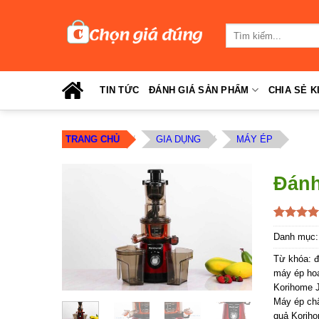
Skip
to
Tìm
content
kiếm:
TIN TỨC
ĐÁNH GIÁ SẢN PHẨM
CHIA SẺ K
TRANG CHỦ
/
GIA DỤNG
/
MÁY ÉP
Đánh
5.00
1
trên
Danh mục
dựa trên
đánh giá
Từ khóa:
đ
máy ép hoa
Korihome 
Máy ép ch
quả Korih