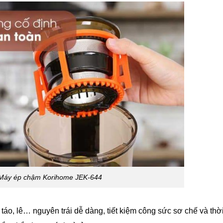
 Máy ép chậm Korihome JEK-644
 táo, lê… nguyên trái dễ dàng, tiết kiệm công sức sơ chế và thờ