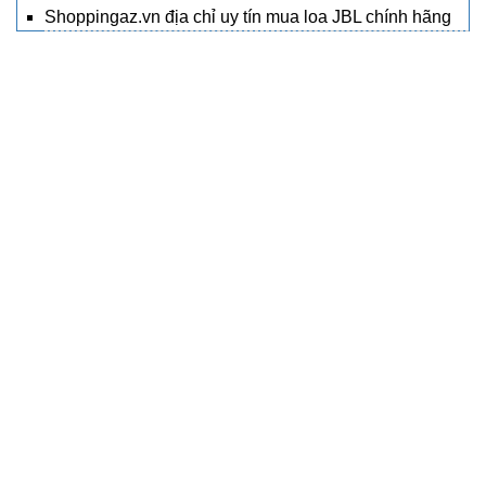
Shoppingaz.vn địa chỉ uy tín mua loa JBL chính hãng