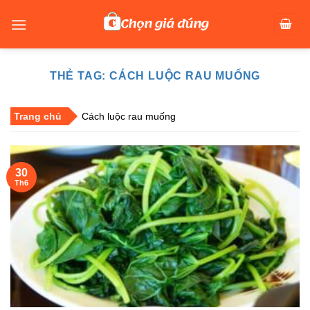
Skip
to
content
THẺ TAG:
CÁCH LUỘC RAU MUỐNG
Trang chủ
Cách luộc rau muống
30
Th6