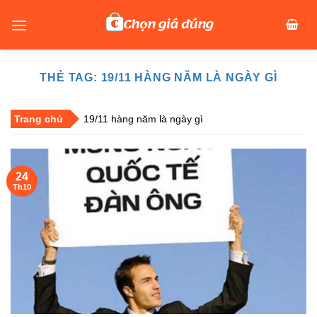
Skip
to
content
THẺ TAG:
19/11 HÀNG NĂM LÀ NGÀY GÌ
Trang chủ
19/11 hàng năm là ngày gì
24
Th10