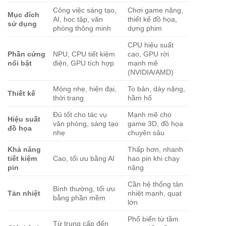
Công việc sáng tạo,
Chơi game nặng,
Mục đích
AI, học tập, văn
thiết kế đồ họa,
sử dụng
phòng thông minh
dựng phim
CPU hiệu suất
Phần cứng
NPU, CPU tiết kiệm
cao, GPU rời
nổi bật
điện, GPU tích hợp
mạnh mẽ
(NVIDIA/AMD)
Mỏng nhẹ, hiện đại,
To bản, dày nặng,
Thiết kế
thời trang
hầm hố
Đủ tốt cho tác vụ
Mạnh mẽ cho
Hiệu suất
văn phòng, sáng tạo
game 3D, đồ họa
đồ họa
nhẹ
chuyên sâu
Khả năng
Thấp hơn, nhanh
tiết kiệm
Cao, tối ưu bằng AI
hao pin khi chạy
pin
nặng
Cần hệ thống tản
Bình thường, tối ưu
Tản nhiệt
nhiệt mạnh, quạt
bằng phần mềm
lớn
Phổ biến từ tầm
Từ trung cấp đến