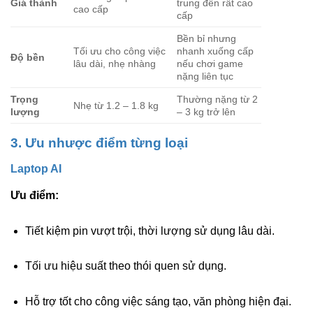
Giá thành
trung đến rất cao
cao cấp
cấp
Bền bỉ nhưng
Tối ưu cho công việc
nhanh xuống cấp
Độ bền
lâu dài, nhẹ nhàng
nếu chơi game
nặng liên tục
Trọng
Thường nặng từ 2
Nhẹ từ 1.2 – 1.8 kg
lượng
– 3 kg trở lên
3. Ưu nhược điểm từng loại
Laptop AI
Ưu điểm:
Tiết kiệm pin vượt trội, thời lượng sử dụng lâu dài.
Tối ưu hiệu suất theo thói quen sử dụng.
Hỗ trợ tốt cho công việc sáng tạo, văn phòng hiện đại.