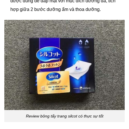
được dùng để đắp mặt với mục đích dưỡng da, tích
hợp giữa 2 bước dưỡng ẩm và thoa dưỡng.
Review bông tẩy trang silcot có thực sự tốt