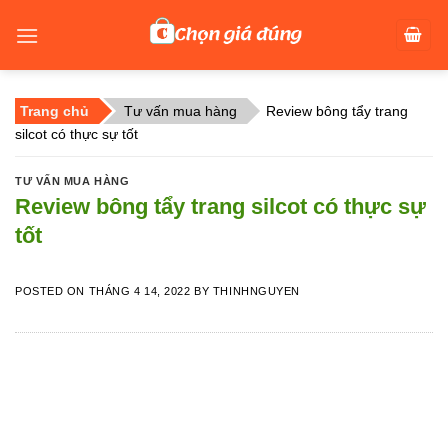
Skip
to
content
Trang chủ
Tư vấn mua hàng
Review bông tẩy trang
silcot có thực sự tốt
TƯ VẤN MUA HÀNG
Review bông tẩy trang silcot có thực sự
tốt
POSTED ON
THÁNG 4 14, 2022
BY
THINHNGUYEN