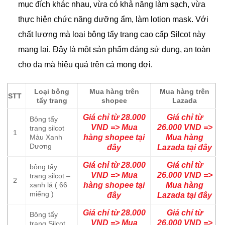
mục đích khác nhau, vừa có khả năng làm sạch, vừa
thực hiện chức năng dưỡng ẩm, làm lotion mask. Với
chất lượng mà loại bông tẩy trang cao cấp Silcot này
mang lại. Đây là một sản phẩm đáng sử dụng, an toàn
cho da mà hiệu quả trên cả mong đợi.
Loại bông
Mua hàng trên
Mua hàng trên
STT
tẩy trang
shopee
Lazada
Giá chỉ từ 28.000
Giá chỉ từ
Bông tẩy
VND => Mua
26.000 VND =>
trang silcot
1
Màu Xanh
hàng shopee tại
Mua hàng
Dương
đây
Lazada tại đây
Giá chỉ từ 28.000
Giá chỉ từ
bông tẩy
VND => Mua
26.000 VND =>
trang silcot –
2
xanh lá ( 66
hàng shopee tại
Mua hàng
miếng )
đây
Lazada tại đây
Giá chỉ từ 28.000
Giá chỉ từ
Bông tẩy
VND => Mua
26.000 VND =>
trang Silcot