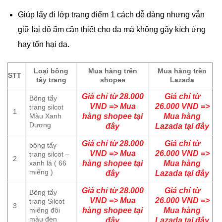
Giúp lấy đi lớp trang điểm 1 cách dễ dàng nhưng vẫn
giữ lại độ ẩm cần thiết cho da mà không gây kích ứng
hay tổn hại da.
Loại bông
Mua hàng trên
Mua hàng trên
STT
tẩy trang
shopee
Lazada
Giá chỉ từ 28.000
Giá chỉ từ
Bông tẩy
VND => Mua
26.000 VND =>
trang silcot
1
Màu Xanh
hàng shopee tại
Mua hàng
Dương
đây
Lazada tại đây
Giá chỉ từ 28.000
Giá chỉ từ
bông tẩy
VND => Mua
26.000 VND =>
trang silcot –
2
xanh lá ( 66
hàng shopee tại
Mua hàng
miếng )
đây
Lazada tại đây
Giá chỉ từ 28.000
Giá chỉ từ
Bông tẩy
VND => Mua
26.000 VND =>
trang Silcot
3
miếng đôi
hàng shopee tại
Mua hàng
màu đen
đây
Lazada tại đây