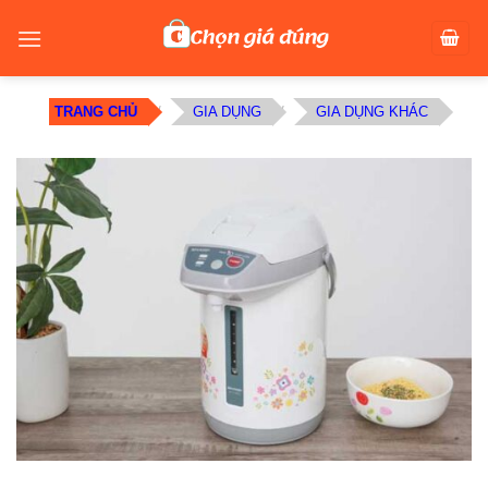
Skip
to
content
TRANG CHỦ
/
GIA DỤNG
/
GIA DỤNG KHÁC