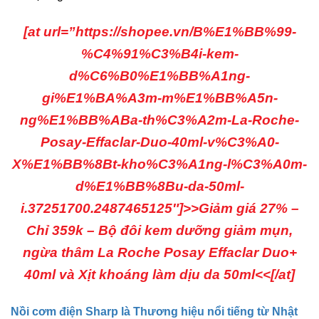
[at url=”https://shopee.vn/B%E1%BB%99-
%C4%91%C3%B4i-kem-
d%C6%B0%E1%BB%A1ng-
gi%E1%BA%A3m-m%E1%BB%A5n-
ng%E1%BB%ABa-th%C3%A2m-La-Roche-
Posay-Effaclar-Duo-40ml-v%C3%A0-
X%E1%BB%8Bt-kho%C3%A1ng-l%C3%A0m-
d%E1%BB%8Bu-da-50ml-
i.37251700.2487465125″]>>Giảm giá 27% –
Chỉ 359k – Bộ đôi kem dưỡng giảm mụn,
ngừa thâm La Roche Posay Effaclar Duo+
40ml và Xịt khoáng làm dịu da 50ml<<[/at]
Nồi cơm điện Sharp là Thương hiệu nổi tiếng từ Nhật