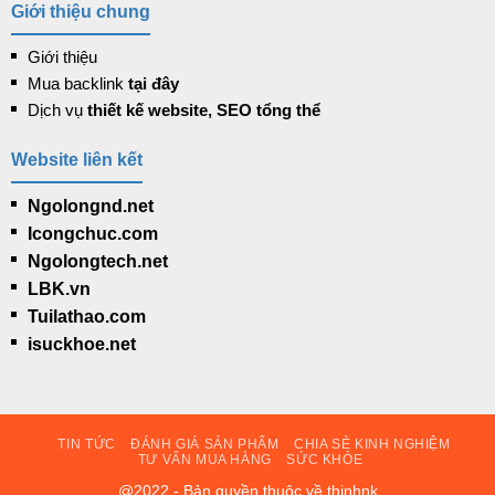
Giới thiệu chung
Giới thiệu
Mua backlink
tại đây
Dịch vụ
thiết kế website, SEO tổng thể
Website liên kết
Ngolongnd.net
Icongchuc.com
Ngolongtech.net
LBK.vn
Tuilathao.com
isuckhoe.net
TIN TỨC
ĐÁNH GIÁ SẢN PHẨM
CHIA SẺ KINH NGHIỆM
TƯ VẤN MUA HÀNG
SỨC KHỎE
@2022 - Bản quyền thuộc về thinhnk