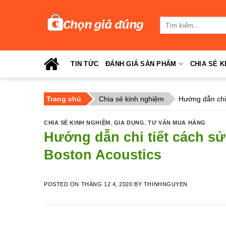
Skip
to
Tìm
content
kiếm:
TIN TỨC
ĐÁNH GIÁ SẢN PHẨM
CHIA SẺ K
Trang chủ
Chia sẻ kinh nghiệm
Hướng dẫn chi 
CHIA SẺ KINH NGHIỆM
,
GIA DỤNG
,
TƯ VẤN MUA HÀNG
Hướng dẫn chi tiết cách s
Boston Acoustics
POSTED ON
THÁNG 12 4, 2020
BY
THINHNGUYEN