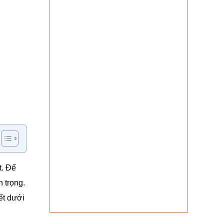
t. Để
n trọng.
ết dưới