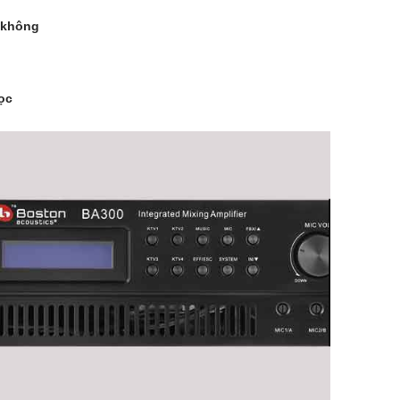
 không
ọc