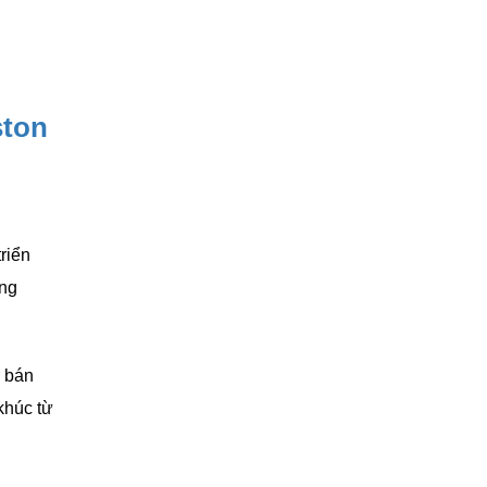
ston
triển
ông
ố bán
khúc từ