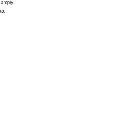
c
amply
ao.