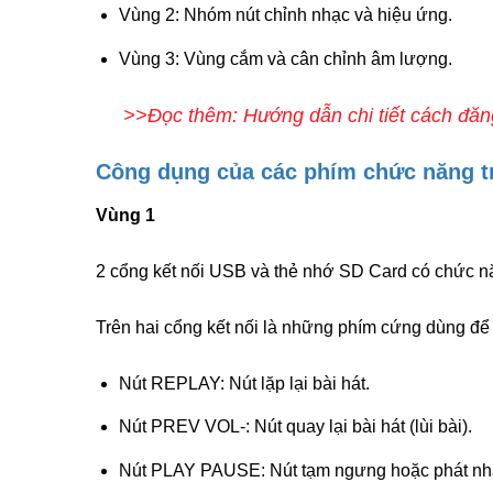
Vùng 2: Nhóm nút chỉnh nhạc và hiệu ứng.
Vùng 3: Vùng cắm và cân chỉnh âm lượng.
>>Đọc thêm: Hướng dẫn chi tiết cách đă
Công dụng của các phím chức năng t
Vùng 1
2 cổng kết nối USB và thẻ nhớ SD Card có chức n
Trên hai cổng kết nối là những phím cứng dùng để
Nút REPLAY: Nút lặp lại bài hát.
Nút PREV VOL-: Nút quay lại bài hát (lùi bài).
Nút PLAY PAUSE: Nút tạm ngưng hoặc phát nhạ