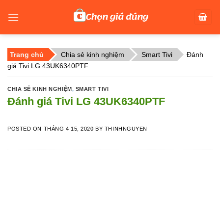
Skip
to
content
Trang chủ
Chia sẻ kinh nghiệm
Smart Tivi
Đánh
giá Tivi LG 43UK6340PTF
CHIA SẺ KINH NGHIỆM
,
SMART TIVI
Đánh giá Tivi LG 43UK6340PTF
POSTED ON
THÁNG 4 15, 2020
BY
THINHNGUYEN