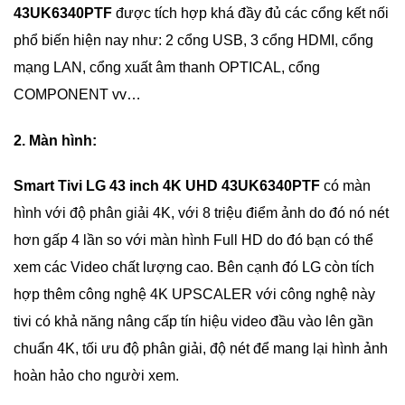
43UK6340PTF
được tích hợp khá đầy đủ các cổng kết nối
phổ biến hiện nay như: 2 cổng USB, 3 cổng HDMI, cổng
mạng LAN, cổng xuất âm thanh OPTICAL, cổng
COMPONENT vv…
2. Màn hình:
Smart Tivi LG 43 inch 4K UHD 43UK6340PTF
có màn
hình với độ phân giải 4K, với 8 triệu điểm ảnh do đó nó nét
hơn gấp 4 lần so với màn hình Full HD do đó bạn có thể
xem các Video chất lượng cao. Bên cạnh đó LG còn tích
hợp thêm công nghệ 4K UPSCALER với công nghệ này
tivi có khả năng nâng cấp tín hiệu video đầu vào lên gần
chuẩn 4K, tối ưu độ phân giải, độ nét để mang lại hình ảnh
hoàn hảo cho người xem.