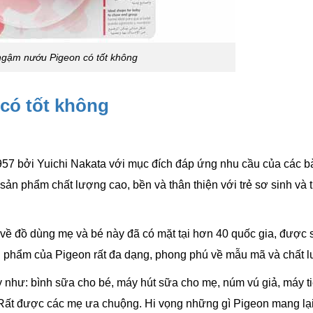
gậm nướu Pigeon có tốt không
có tốt không
957 bởi Yuichi Nakata với mục đích đáp ứng nhu cầu của các 
 sản phẩm chất lượng cao, bền và thân thiện với trẻ sơ sinh và 
về đồ dùng mẹ và bé này đã có mặt tại hơn 40 quốc gia, được s
ản phẩm của Pigeon rất đa dạng, phong phú về mẫu mã và chất 
y như: bình sữa cho bé, máy hút sữa cho mẹ, núm vú giả, máy ti
 Rất được các mẹ ưa chuộng. Hi vọng những gì Pigeon mang lạ