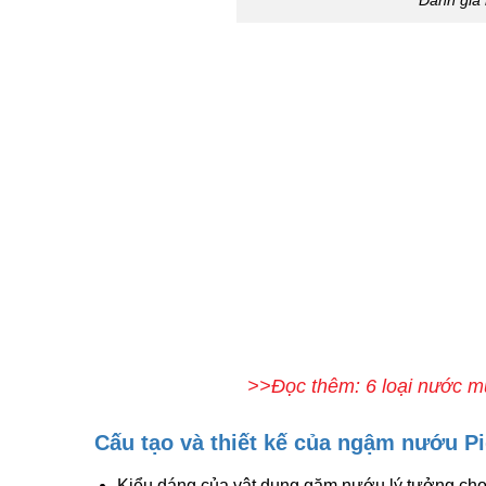
Đánh giá
>>Đọc thêm: 6 loại nước muố
Cấu tạo và thiết kế của ngậm nướu P
Kiểu dáng của vật dụng gặm nướu lý tưởng cho n