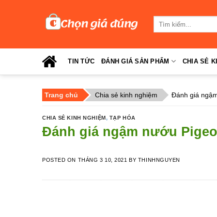
Skip
to
Tìm
content
kiếm:
TIN TỨC
ĐÁNH GIÁ SẢN PHẨM
CHIA SẺ K
Trang chủ
Chia sẻ kinh nghiệm
Đánh giá ngậm
CHIA SẺ KINH NGHIỆM
,
TẠP HÓA
Đánh giá ngậm nướu Pigeo
POSTED ON
THÁNG 3 10, 2021
BY
THINHNGUYEN