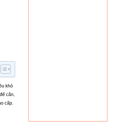
iều khó
để cắn,
ao cấp.