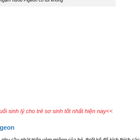
 ngậm nướu Pigeon có tốt không
i sinh lý cho trẻ sơ sinh tốt nhất hiện nay<<
igeon
hu cầu phát triển vòm miệng của bé. thiết kế để kích thích các