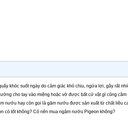
 quấy khóc suốt ngày do cảm giác khó chịu, ngứa lợi, gây rất nh
thường cho tay vào miệng hoặc vớ được bất cứ vật gì cũng cầm 
m nướu hay còn gọi là gặm nướu được sản xuất từ chất liệu c
on có tốt không? Có nên mua ngậm nướu Pigeon không?