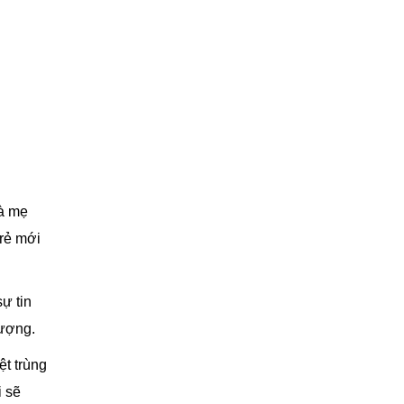
bà mẹ
trẻ mới
ự tin
lượng.
ệt trùng
i sẽ