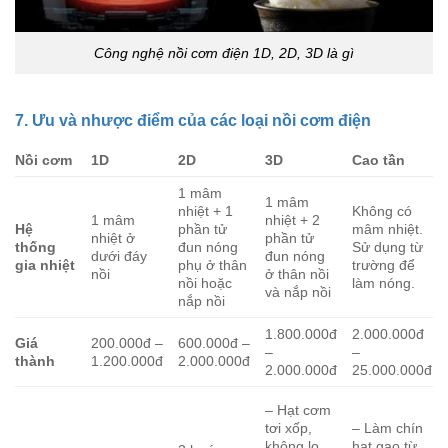
Công nghệ nồi cơm điện 1D, 2D, 3D là gì
7. Ưu và nhược điểm của các loại nồi cơm điện
Nồi cơm
1D
2D
3D
Cao tần
1 mâm
1 mâm
nhiệt + 1
Không có
1 mâm
nhiệt + 2
Hệ
phần tử
mâm nhiệt.
nhiệt ở
phần tử
thống
đun nóng
Sử dụng từ
dưới đáy
đun nóng
gia nhiệt
phụ ở thân
trường để
nồi
ở thân nồi
nồi hoặc
làm nóng.
và nắp nồi
nắp nồi
1.800.000đ
2.000.000đ
Giá
200.000đ –
600.000đ –
–
–
thành
1.200.000đ
2.000.000đ
2.000.000đ
25.000.000đ
– Hạt cơm
tơi xốp,
– Làm chín
không lo
hạt gạo từ