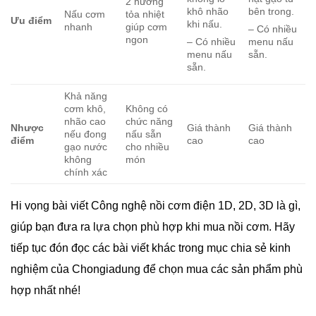
2 hướng
khô nhão
bên trong.
Nấu cơm
tỏa nhiệt
Ưu điểm
khi nấu.
nhanh
giúp cơm
– Có nhiều
ngon
– Có nhiều
menu nấu
menu nấu
sẵn.
sẵn.
Khả năng
cơm khô,
Không có
nhão cao
chức năng
Nhược
Giá thành
Giá thành
nếu đong
nấu sẵn
điểm
cao
cao
gạo nước
cho nhiều
không
món
chính xác
Hi vọng bài viết Công nghệ nồi cơm điện 1D, 2D, 3D là gì,
giúp bạn đưa ra lựa chọn phù hợp khi mua nồi cơm. Hãy
tiếp tục đón đọc các bài viết khác trong mục chia sẻ kinh
nghiệm của Chongiadung để chọn mua các sản phẩm phù
hợp nhất nhé!