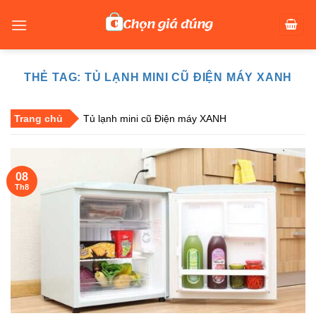
Skip
to
content
THẺ TAG:
TỦ LẠNH MINI CŨ ĐIỆN MÁY XANH
Trang chủ
Tủ lạnh mini cũ Điện máy XANH
08
Th8