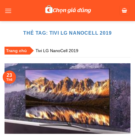
Skip
to
content
THẺ TAG:
TIVI LG NANOCELL 2019
Trang chủ
Tivi LG NanoCell 2019
23
Th6