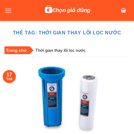
Skip
to
content
THẺ TAG:
THỜI GIAN THAY LÕI LỌC NƯỚC
Trang chủ
Thời gian thay lõi lọc nước
17
Th6