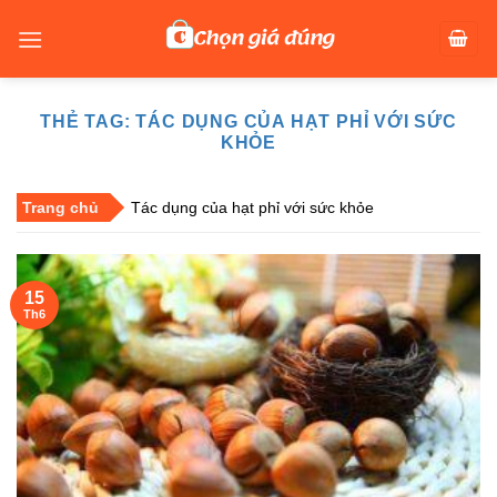
Skip
to
content
THẺ TAG:
TÁC DỤNG CỦA HẠT PHỈ VỚI SỨC
KHỎE
Trang chủ
Tác dụng của hạt phỉ với sức khỏe
15
Th6