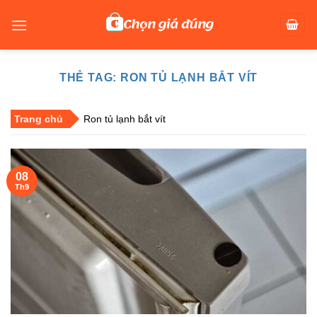
Skip
to
content
THẺ TAG:
RON TỦ LẠNH BẮT VÍT
Trang chủ
Ron tủ lạnh bắt vít
08
Th9