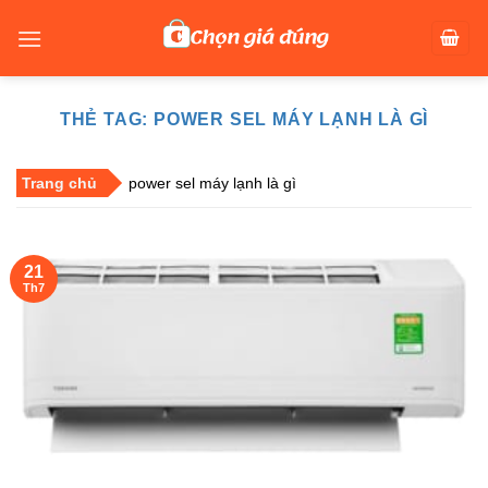
Skip
to
content
THẺ TAG:
POWER SEL MÁY LẠNH LÀ GÌ
Trang chủ
power sel máy lạnh là gì
21
Th7