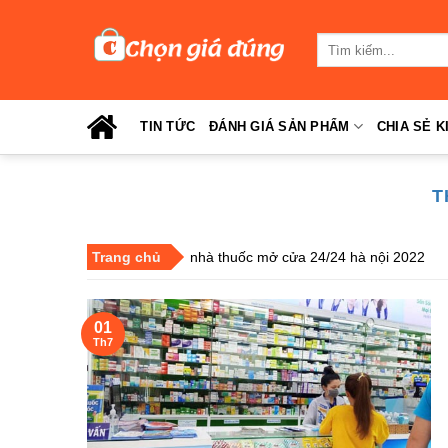
Skip
to
Tìm
content
kiếm:
TIN TỨC
ĐÁNH GIÁ SẢN PHẨM
CHIA SẺ K
T
Trang chủ
nhà thuốc mở cửa 24/24 hà nội 2022
01
Th7