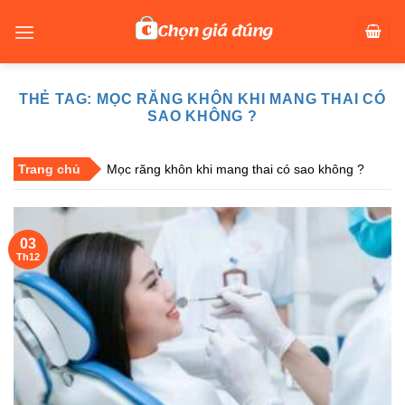
Skip
to
content
THẺ TAG:
MỌC RĂNG KHÔN KHI MANG THAI CÓ
SAO KHÔNG ?
Trang chủ
Mọc răng khôn khi mang thai có sao không ?
03
Th12