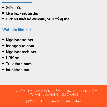
Giới thiệu
Mua backlink
tại đây
Dịch vụ
thiết kế website, SEO tổng thể
Website liên kết
Ngolongnd.net
Icongchuc.com
Ngolongtech.net
LBK.vn
Tuilathao.com
isuckhoe.net
TIN TỨC
ĐÁNH GIÁ SẢN PHẨM
CHIA SẺ KINH NGHIỆM
TƯ VẤN MUA HÀNG
SỨC KHỎE
@2022 - Bản quyền thuộc về thinhnk