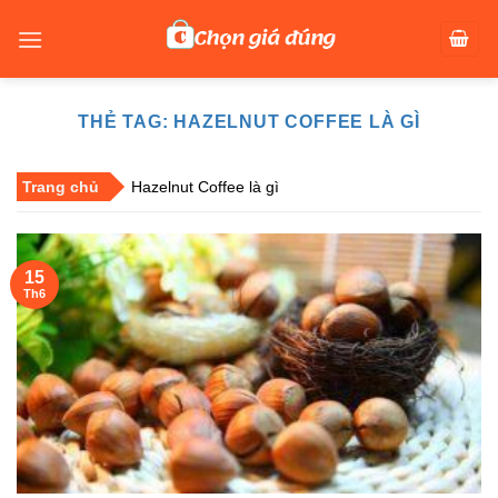
Skip
to
content
THẺ TAG:
HAZELNUT COFFEE LÀ GÌ
Trang chủ
Hazelnut Coffee là gì
15
Th6