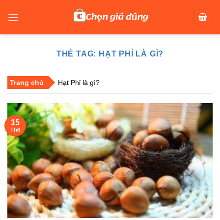
Skip
to
content
THẺ TAG:
HẠT PHỈ LÀ GÌ?
Trang chủ
Hạt Phỉ là gì?
15
Th6