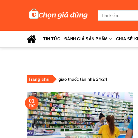
Skip
to
Tìm
content
kiếm:
TIN TỨC
ĐÁNH GIÁ SẢN PHẨM
CHIA SẺ K
Trang chủ
giao thuốc tận nhà 24/24
01
Th7