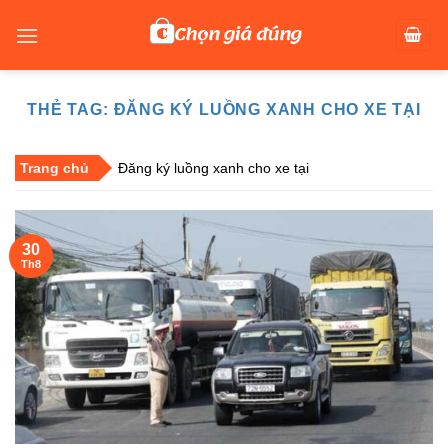
Skip
to
content
THẺ TAG:
ĐĂNG KÝ LUỒNG XANH CHO XE TẠI
Trang chủ
Đăng ký luồng xanh cho xe tại
30
Th8