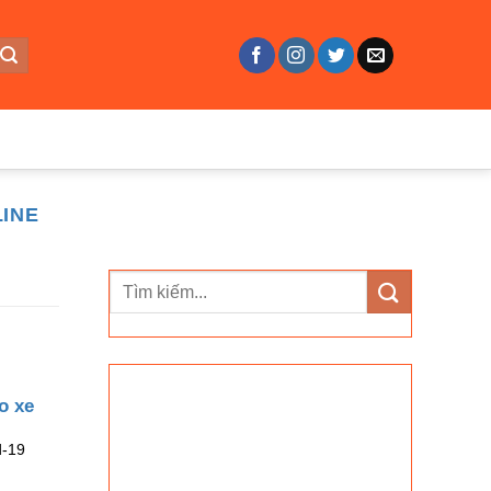
LINE
o xe
d-19