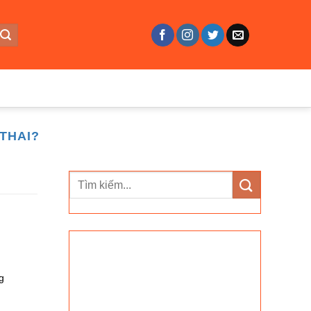
THAI?
g