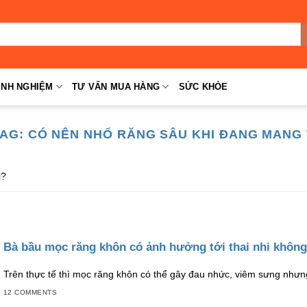
INH NGHIỆM
TƯ VẤN MUA HÀNG
SỨC KHỎE
TAG:
CÓ NÊN NHỔ RĂNG SÂU KHI ĐANG MANG 
i?
Bà bầu mọc răng khôn có ảnh hưởng tới thai nhi không
Trên thực tế thì mọc răng khôn có thể gây đau nhức, viêm sưng nhưn
12 COMMENTS