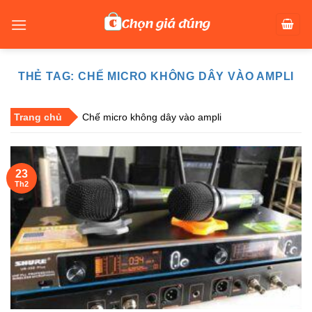
Skip
to
content
THẺ TAG:
CHẾ MICRO KHÔNG DÂY VÀO AMPLI
Trang chủ
Chế micro không dây vào ampli
23
Th2