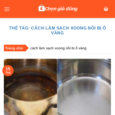
Skip
to
content
THẺ TAG:
CÁCH LÀM SẠCH XOONG NỒI BỊ Ố
VÀNG
Trang chủ
cách làm sạch xoong nồi bị ố vàng
15
Th9