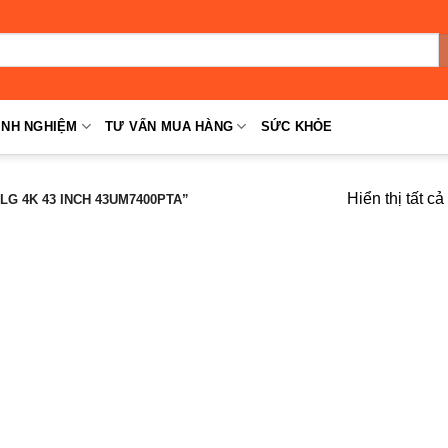
INH NGHIỆM
TƯ VẤN MUA HÀNG
SỨC KHỎE
Hiển thị tất c
G 4K 43 INCH 43UM7400PTA”