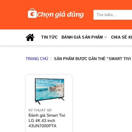
Skip
to
Tìm
content
kiếm:
TIN TỨC
ĐÁNH GIÁ SẢN PHẨM
CHIA SẺ K
TRANG CHỦ
/
SẢN PHẨM ĐƯỢC GẮN THẺ “SMART TIVI L
KỸ THUẬT SỐ
Đánh giá Smart Tivi
LG 4K 43 inch
43UN7000PTA