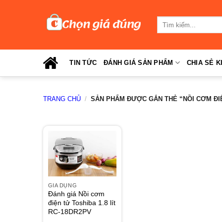
Skip
to
Tìm
content
kiếm:
TIN TỨC
ĐÁNH GIÁ SẢN PHẨM
CHIA SẺ K
TRANG CHỦ
/
SẢN PHẨM ĐƯỢC GẮN THẺ “NỒI CƠM ĐIỆN
GIA DỤNG
Đánh giá Nồi cơm
điện tử Toshiba 1.8 lít
RC-18DR2PV