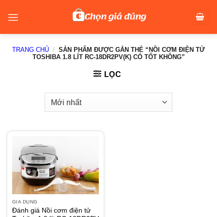
Skip
to
content
TRANG CHỦ
/
SẢN PHẨM ĐƯỢC GẮN THẺ “NỒI CƠM ĐIỆN TỬ
TOSHIBA 1.8 LÍT RC-18DR2PV(K) CÓ TỐT KHÔNG”
LỌC
GIA DỤNG
Đánh giá Nồi cơm điện tử