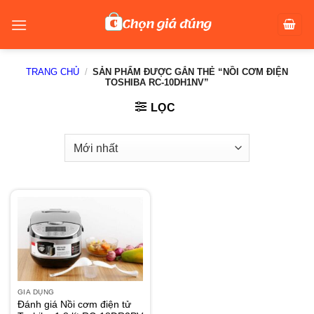
Skip
to
content
TRANG CHỦ
/
SẢN PHẨM ĐƯỢC GẮN THẺ “NỒI CƠM ĐIỆN
TOSHIBA RC-10DH1NV”
LỌC
GIA DỤNG
Đánh giá Nồi cơm điện tử