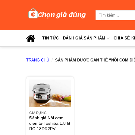
Skip
to
Tìm
content
kiếm:
TIN TỨC
ĐÁNH GIÁ SẢN PHẨM
CHIA SẺ K
TRANG CHỦ
/
SẢN PHẨM ĐƯỢC GẮN THẺ “NỒI COM ĐI
GIA DỤNG
Đánh giá Nồi cơm
điện tử Toshiba 1.8 lít
RC-18DR2PV