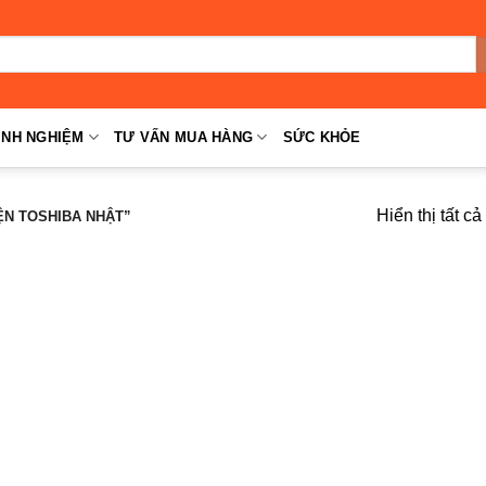
INH NGHIỆM
TƯ VẤN MUA HÀNG
SỨC KHỎE
Hiển thị tất c
ỆN TOSHIBA NHẬT”