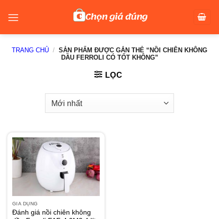
Skip
to
content
TRANG CHỦ
/
SẢN PHẨM ĐƯỢC GẮN THẺ “NỒI CHIÊN KHÔNG
DẦU FERROLI CÓ TỐT KHÔNG”
LỌC
GIA DỤNG
Đánh giá nồi chiên không