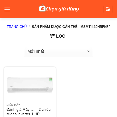
Skip
to
content
TRANG CHỦ
/
SẢN PHẨM ĐƯỢC GẮN THẺ “MSMTII-10HRFN8”
LỌC
ĐIỆN MÁY
Đánh giá Máy lạnh 2 chiều
Midea inverter 1 HP